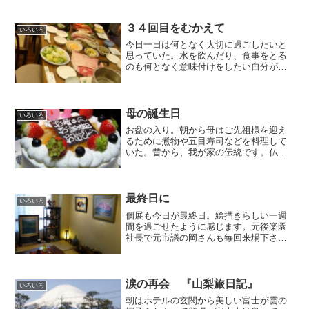
ど、熱海青年会議所の鬼倉理事長が立会
人で座ってた。ご苦労様です。最近はす
っかり秋の空気で気持ちが...
３４回目をむかえて
いろいろ
今日一日は何となく大切に過ごしたいと
思っていた。水を飲んだり、食事をとる
のも何となく意味付けをしたい自分があ
った。正月元旦を迎えたような気持ちと
同じだろうか。そう、今日は僕の３４回
目の誕生日。この歳になると特別何って
ことはありませんが、ああ...
母の誕生日
いろいろ
お盆の入り。朝から母はご先祖様を迎え
るために煮物や五目寿司などを料理して
いた。昔から、我が家の伝統です。仏壇
の前にはたくさんの花と料理が並ぶ。夕
方、興禅寺からきた和尚様が読経。終え
て、食卓の料理を見て『しかし、今の家
庭ではこれだけの手料理は...
最終日に
いろいろ
個展も今日が最終日。絵描きらしい一週
間を過ごせたように感じます。元後楽園
社長で元市議の岡さんも毎回来場下さ
る。『この絵は良いよ』と街の絵を大変
褒めてくださった。画家の武井先生、金
子先生もわざわざ鎌倉から。久々に絵描
き同士の話を楽しみました。...
涙の再会 『山梨旅日記』
いろいろ
朝はホテルの玄関から美しい富士が雲の