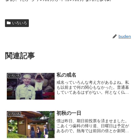
いろいろ
buden
関連記事
私の戒名
いろいろ
戒名っていろんな考え方があるよね。私
も以前まで何の関心もなかった。普通暮
していてあるはずがない。何となく仏壇
にある位牌に書いてある 文字 としか
解らなかった。5年前に一緒に生活を共に
していた最愛の祖父が亡くなった。私を
とにかく可愛がってくれ...
初秋の一日
いろいろ
僕は昨日、期日前投票を済ませました。
こあくつ歯科の帰り道、日曜日は予定が
あるので。熱海では前回の倍とか新聞に
書いてありましたね。投票所にはちょう