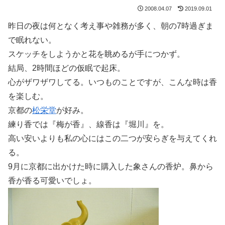
2008.04.07
2019.09.01
昨日の夜は何となく考え事や雑務が多く、朝の7時過ぎま
で眠れない。
スケッチをしようかと花を眺めるが手につかず。
結局、2時間ほどの仮眠で起床。
心がザワザワしてる。いつものことですが、こんな時は香
を楽しむ。
京都の
松栄堂
が好み。
練り香では『梅が香』、線香は『堀川』を。
高い安いよりも私の心にはこの二つが安らぎを与えてくれ
る。
9月に京都に出かけた時に購入した象さんの香炉。鼻から
香が香る可愛いでしょ。