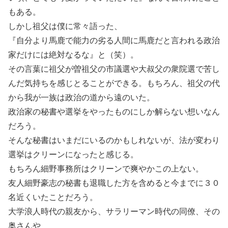
もある。
しかし祖父は僕に常々語った、
『自分より馬鹿で能力の劣る人間に馬鹿だと言われる政治
家だけには絶対なるな』と（笑）。
その言葉に祖父が曽祖父の市議選や大叔父の衆院選で苦し
んだ気持ちを感じとることができる。もちろん、祖父の代
から我が一族は政治の道から遠のいた。
政治家の秘書や選挙をやったものにしか解らない想いなん
だろう。
そんな秘書はいまだにいるのかもしれないが、法が変わり
選挙はクリーンになったと感じる。
もちろん細野事務所はクリーンで爽やかこの上ない。
友人細野豪志の秘書も退職した方を含めると今までに３０
名近くいたことだろう。
大学浪人時代の親友から、サラリーマン時代の同僚、その
奥さんや