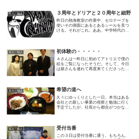
区立美術館に急ぐ。会場は日展の諸先輩
方や中島千波先生など多くの芸術、美術
関係者で埋め尽くされ...
３周年とドリアと２０周年と細野
友人・知人
昨日の熱海教室の作業中、セロテープを
使いその側面にあるとあるシールを見つ
ける。それがこれ。ああ、中学時代の同
級生とっちゃん(戸塚)の店のシールだっ
た。とっちゃんは中学からの友人で、現
在は沼津で洋服とレコードの専門店を経
営している。店の名前は...
初体験の・・・・・
友人・知人
Ａさんは一昨日に初めてアトリエで僕の
絵をご覧になったそうだ。そして、今日
は娘さんを連れて再度来てくださった。
『夜の絵の色がどうしても忘れられなく
て』そう言ってくださった。そして、飾
る場所を決めてご注文に来てくださった
のです。『絵を買うのは初...
希望の道へ
友人・知人
久々にゆっくりとした一日。本当はある
会社との新しい事業の視察と勉強に行く
予定でしたが、社長から都合がつかない
とのことでのんびりと過ごす。下の月の
渚で昼食を。母の料理はホッとします
ね。夕方に昨日、東京大学を卒業したM
君が遊びに来てくれました。...
受付当番
友人・知人
この３日は受付当番に通う。もちろん、