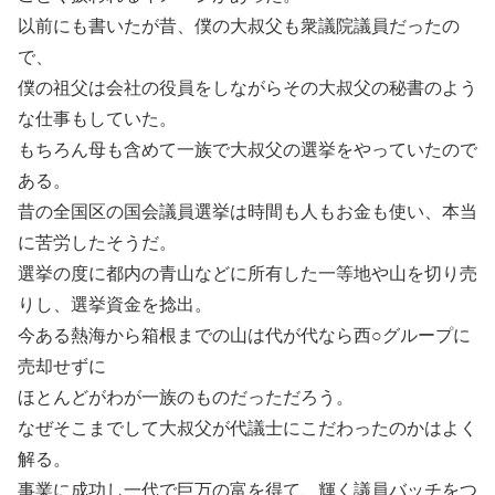
以前にも書いたが昔、僕の大叔父も衆議院議員だったの
で、
僕の祖父は会社の役員をしながらその大叔父の秘書のよう
な仕事もしていた。
もちろん母も含めて一族で大叔父の選挙をやっていたので
ある。
昔の全国区の国会議員選挙は時間も人もお金も使い、本当
に苦労したそうだ。
選挙の度に都内の青山などに所有した一等地や山を切り売
りし、選挙資金を捻出。
今ある熱海から箱根までの山は代が代なら西○グループに
売却せずに
ほとんどがわが一族のものだっただろう。
なぜそこまでして大叔父が代議士にこだわったのかはよく
解る。
事業に成功し一代で巨万の富を得て、輝く議員バッチをつ