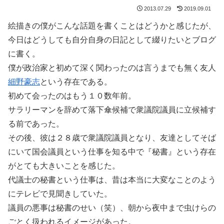
2013.07.29
2019.09.01
絵描きの僕がこんな話題を書くことはどうかと感じたが、
今日はどうしても自分自身の日記として綴りたいとブログ
に書く。
僕が政治家と初めて深く関わったのは言うまでも無く友人
細野豪志
という存在である。
初めて会ったのはもう１０数年前。
サラリーマンを辞めて落下傘候補で衆議院議員に立候補す
る前であった。
その後、彼は２８歳で衆議院議員となり、友達としてそば
にいて国会議員という仕事を知る中で『秘書』という存在
がとても大きいことを感じた。
代議士の秘書という仕事は、昔は本当に大変なことのよう
にテレビで見聞きしていた。
議員の悪事は秘書のせい（笑）、朝から夜中まで虫けらの
ごとく扱われるイメージがあった。