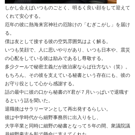
しかし会えばいつものごとく、明るく良い顔をして迎えて
くれて安心する。
厄年の彼に熱海来宮神社の厄除けの「むぎこがし」を届け
る。
僕は友として接する彼の空気雰囲気はよく解る。
いつも笑顔で、人に思いやりがあり、いつも日本や、震災
の心配をしている彼は励みであるし尊敬する。
多少クールで秘密主義だが政治家ならば仕方ない（笑）。
もちろん、その彼を支えている秘書という存在にも、彼の
お守り役として心から感謝する。
話の最中に彼の口から秘書のY君が７月いっぱいで退職す
るという話を聞いた。
退職後はサラリーマンとして再出発するらしい。
彼は中学時代から細野事務所に出入りをし、
大学卒業と同時に細野の秘書となって５年の間、衆議院議
員細野豪志を影で懸命に支えてくれた。