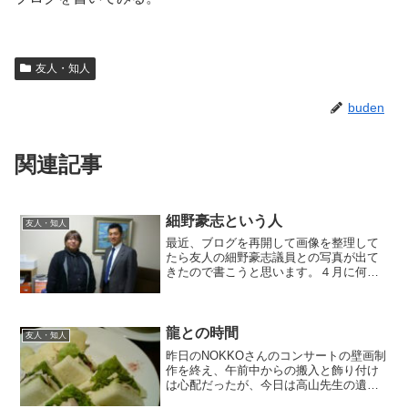
友人・知人
buden
関連記事
細野豪志という人
友人・知人
最近、ブログを再開して画像を整理して
たら友人の細野豪志議員との写真が出て
きたので書こうと思います。４月に何と
なく議員会館を訪ねたときの写真。細野
の後ろには最初の当選の時に僕がプレゼ
ントした海の絵が。うーん、確かにこう
してみると人間は顔にでま...
龍との時間
友人・知人
昨日のNOKKOさんのコンサートの壁画制
作を終え、午前中からの搬入と飾り付け
は心配だったが、今日は高山先生の遺作
展のレセプション出席のために都内練馬