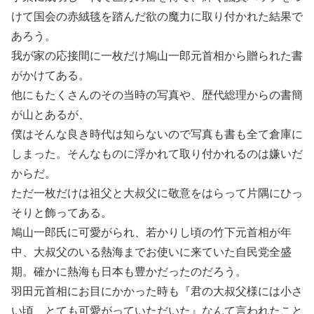
けて国会の赤絨毯を踏んだ欲の魔力に取り付かれた結果で
あろう。
我が家の応接間に一枚だけ鳩山一郎元首相から贈られた書
がかけてある。
他にもたくさんのその当時の写真や、歴代総理からの書簡
が山とあるが、
僕はそんな良き時代は知らないので写真も書も全て倉庫に
しまった。そんなものに浮かれて取り付かれるのは嫌いだ
からだ。
ただ一枚だけは祖父と大叔父に敬意をはらって片隅にひっ
そりと飾ってある。
鳩山一郎氏に可愛がられ、若かりし頃の竹下元首相が年
中、大叔父のいる熱海までお使いに来ていた自民党全盛
期。確かに熱海も日本も豊かだったのだろう。
羽田元首相にお目にかかった時も『君の大叔父様には小さ
い頃、とても可愛がっていただいた』なんて言われたこと