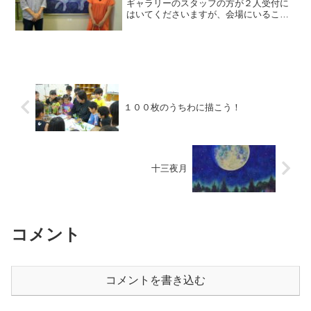
ギャラリーのスタッフの方が２人受付に
はいてくださいますが、会場にいること
は勉強になる。先輩方の何気ない一言
や、芸術院会員などの先輩日本画家の先
生のご意見を伺えたり素晴らしい機会な
んだ。髙山先生亡きあと、な...
１００枚のうちわに描こう！
十三夜月
コメント
コメントを書き込む