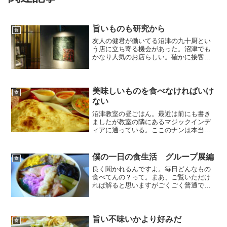
旨いものも研究から
食
友人の健君が働いてる沼津の九十厨とい
う店に立ち寄る機会があった。沼津でも
かなり人気のお店らしい。確かに接客、
料理、空気何をとっても素晴らしかっ
た。この土地にうまくなじみながらも、
時代をリードしてる感があった。焼き物
が名物ということで、無難な...
美味しいものを食べなければいけ
食
ない
沼津教室の昼ごはん。最近は前にも書き
ましたが教室の隣にあるマジックインデ
ィアに通っている。ここのナンは本当に
旨い！真鶴のコートデュサラも良いけ
ど、最近はここのが一番かな。インドの
方が４人でやってるお店。カレーもスパ
僕の一日の食生活 グループ展編
食
イスたっぷりで本当に旨い。...
良く聞かれるんですよ。毎日どんなもの
食べてんの？って。まあ、ご覧いただけ
れば解ると思いますがごくごく普通です
(笑)。今回はグループ展最中なので、外食
が中心ですが。とりあえず今日の一日。
外食なので僕の率直な感想を交えまし
た。まず、朝ごはんです...
旨い不味いかより好みだ
食