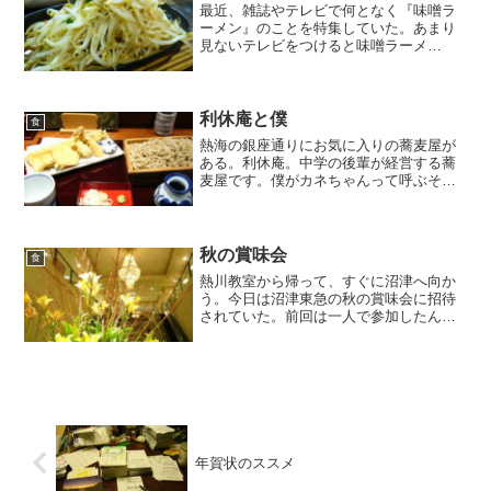
最近、雑誌やテレビで何となく『味噌ラ
ーメン』のことを特集していた。あまり
見ないテレビをつけると味噌ラーメ
ン・・・。これは神様が味噌ラーメンを
食べなさいってことかと勝手に思い込む
(笑)。で、一週間が経った。スタッフの和
也君に『ちょっと味噌ラー...
利休庵と僕
食
熱海の銀座通りにお気に入りの蕎麦屋が
ある。利休庵。中学の後輩が経営する蕎
麦屋です。僕がカネちゃんって呼ぶその
主人はなかなかの勉強家。店もセンスは
良いし、蕎麦もかなり旨い。某有名放送
局の会長もお忍びで通うほど。最初はつ
ゆが僕には濃いかなって思...
秋の賞味会
食
熱川教室から帰って、すぐに沼津へ向か
う。今日は沼津東急の秋の賞味会に招待
されていた。前回は一人で参加したんだ
けど、食に興味ある友人を誘おうとカズ
ミ夫婦、下田、釜鶴のコウマ君を誘って
いた。平日だし、１８時半からの開催と
仕事があってみな無理そう...
年賀状のススメ