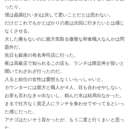
ったり。
僕は贔屓(ひいき)は決して悪いことだとは思わない。
だけどこれでもかとばかりの差は次回に行きたいとは感じ
なくさせる。
大した腕もないのに親方気取る傲慢な和食職人なんかは問
題外だ。
先日も銀座の有名寿司店に行った。
夜は高級店で知られるこの店も、ランチは限定丼が旨いと
聞いてわざわざ行ったのだ。
入ると給仕の女性は愛想もなくいらっしゃいと。
カウンターには親方と職人が４人、目も合わせやしない。
お茶も言わなきゃ出ないし、頼んだ水は結局出なかった。
まるで仕方なく貧乏人にランチを食わせてやってるといっ
た感じだった。
アナゴはたいそう旨かったが、もう二度と行くまいと思っ
た。