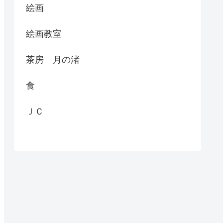
絵画
絵画教室
茶房 月の渚
食
ＪＣ