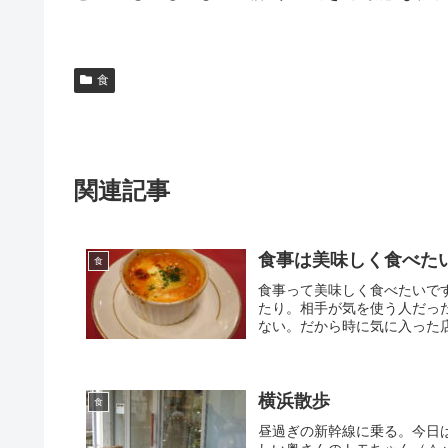
食
関連記事
食事は美味しく食べた
食
食事って美味しく食べたいで
たり。相手が気を使う人だっ
ない。だから時に気に入った店
横浜散歩
食
昼過ぎの新幹線に乗る。今日