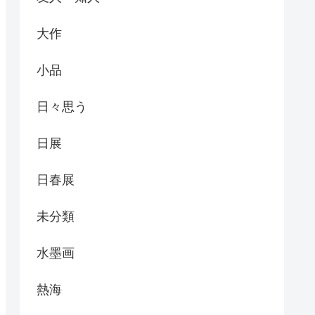
大作
小品
日々思う
日展
日春展
未分類
水墨画
熱海