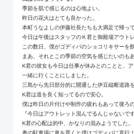
季節を肌で感じるのは心地よい。
昨日の花火はとても良かった。
本町うなよしの伊藤社長たちも大満足で帰っ
今日は午後はスタッフのＫ君と御殿場アウト
この数日、僕がゴディバのショコリキサーを
まあ、それとこの季節の空気を感じたいのも
K君の彼女も今日は仕事が休みとのことと、
一緒に行くことにしました。
三島から先日部分的に開通した伊豆縦断道路
K君は道を良く知ってるので安心。
僕は昨日の片付けや制作の疲れもあって後ろ
『今日はアウトレット混んでるんじゃないで
K君の心配は的中、かなりの混みようでした。
奥の駐車場に車を置くと僕はゴディバに直行