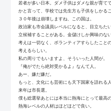
若者が多い日本。ダメ子供はダメな親が育て
かと言って、学校では先生方も子供をしかる
３０年後は崩壊しますね、この国は。
政治家も市会議員レベルになると、目立ちた
立候補することがある。金儲けしか興味のな
考えは一切なく、ボランティアすらしたこと
考えるらしい。
私の周りでもいますよ、そういった人間が。
『俺がでたら絶対受かるよ』なんて人。
あー、嫌だ嫌だ。
もっと、文化にも芸術にも天下国家を語れる
来年は市長選。
僕も総選挙あとには本当に熱海にとって最高
熱海レベルの人材はほどほどで良い。