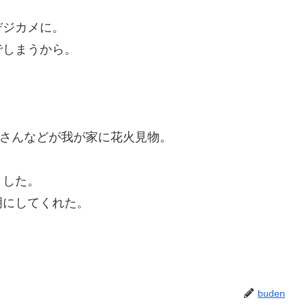
デジカメに。
でしまうから。
Hさんなどが我が家に花火見物。
ました。
明にしてくれた。
buden