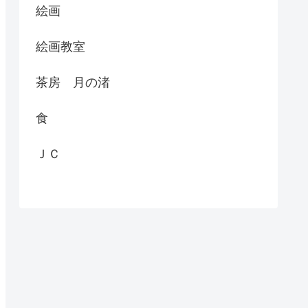
絵画
絵画教室
茶房 月の渚
食
ＪＣ