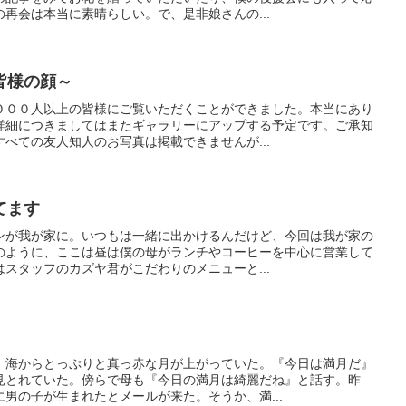
再会は本当に素晴らしい。で、是非娘さんの...
皆様の顔～
０００人以上の皆様にご覧いただくことができました。本当にあり
詳細につきましてはまたギャラリーにアップする予定です。ご承知
べての友人知人のお写真は掲載できませんが...
てます
ンが我が家に。いつもは一緒に出かけるんだけど、今回は我が家の
のように、ここは昼は僕の母がランチやコーヒーを中心に営業して
スタッフのカズヤ君がこだわりのメニューと...
。海からとっぷりと真っ赤な月が上がっていた。『今日は満月だ』
見とれていた。傍らで母も『今日の満月は綺麗だね』と話す。昨
男の子が生まれたとメールが来た。そうか、満...