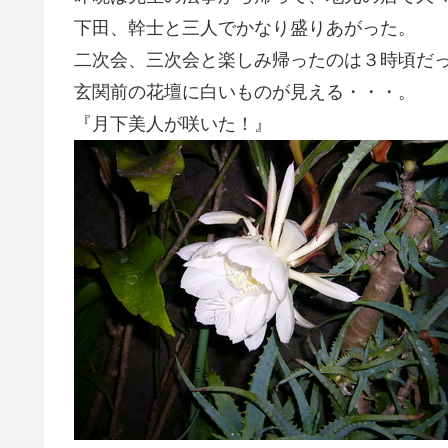
下田、幹士と三人でかなり盛りあがった。
二次会、三次会と楽しみ帰ったのは３時頃だ
玄関前の花壇に白いものが見える・・・。
『月下美人が咲いた！』