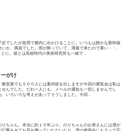
予定でしたが急用で都内に出かけることに。いつもは静かな新幹線
せいか、満員でした。雨が降っていて、薄着で来たので寒い・・。
とに。彼とは高校時代の美術研究所も一緒で...
レーがけ
、教室展でも５００人には案内状を出しますが今回の展覧会は私は
ませんでした。だれ一人にも。メールの通知も一切しませんでし
、いろいろな考えがあってそうしました。今回...
のりちゃん。本当に約１０年ぶり。のりちゃんのお母さんには僕が
の記事をみてお花を贈っていただいたり、僕の後援会にも入って応