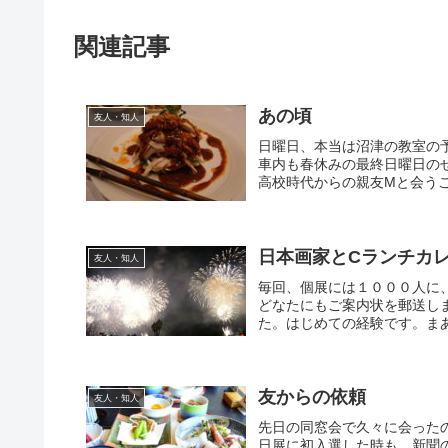
関連記事
あの頃
友人・知人
日曜日、本当は沼津の教室の
車内も春休みの最終日曜日の
高校時代からの親友Mと会うこ
日本画家とCランチカ
友人・知人
毎回、個展には１０００人に
どなたにもご案内状を郵送し
た。はじめての経験です。まあ
友からの依頼
友人・知人
先日の同窓会で久々に会った
日展に初入選した時も、新聞