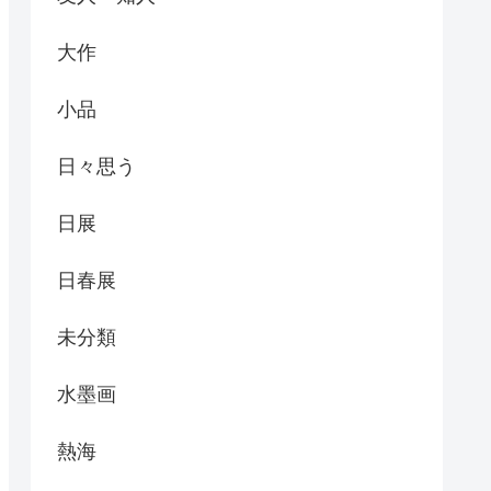
大作
小品
日々思う
日展
日春展
未分類
水墨画
熱海