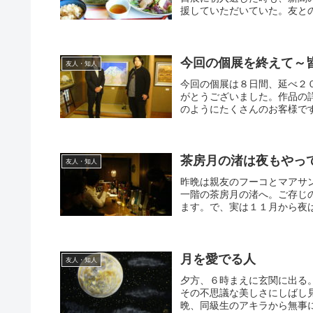
援していただいていた。友との
今回の個展を終えて～
友人・知人
今回の個展は８日間、延べ２
がとうございました。作品の
のようにたくさんのお客様です
茶房月の渚は夜もやっ
友人・知人
昨晩は親友のフーコとマアサ
一階の茶房月の渚へ。ご存じ
ます。で、実は１１月から夜は
月を愛でる人
友人・知人
夕方、６時まえに玄関に出る
その不思議な美しさにしばし
晩、同級生のアキラから無事に