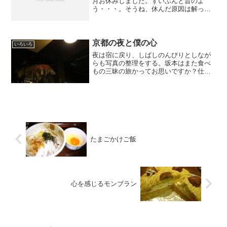
月お休みしました。ずいぶんと昔のよ
う・・・。そうね、休んだ原因は解って
ます。Twitterです(笑)。震災以後、親友の
フミコから言われて始めたTwitter。なん
だかんだと毎日つぶやいてますから、ブ
ログ以...
京都の夜と僕の心
いろいろ
夜は宿に戻り、しばしのんびりとしなが
らも写真の整理をする。坂本はまた食べ
もの三昧の旅かってお思いですか？仕事
ですよ、もちろん。絵の取材と食の研究
です。７時、約束通りに友人が車で宿ま
で迎えに来てくれた。『先生、お久しぶ
りです！』とK君。今日は...
たまごかけご飯
心を感じるモンブラン