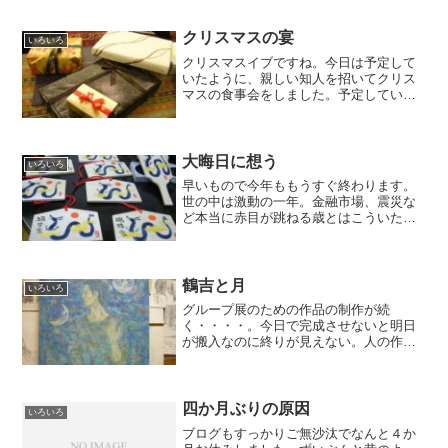
朝から食事をとる暇もなく、やっと食べ
たのが夕方の４時。日本橋にあるチェー
ン店の日本蕎麦屋に寄った。...
クリスマスの宴
いろいろ
クリスマスイブですね。今日は予定して
いたように、親しい知人を招いてクリス
マスの食事会をしました。予定していた
すき焼きではなく、しゃぶしゃぶです。
お肉はきしざわさんにて牛肉を１キロと
豚を１キロ用意。受け取りに伺うと、我
が家の横は『石村様』とか...
大晦日に想う
いろいろ
早いもので今年ももうすぐ終わります。
世の中は激動の一年。金融市場、震災な
ど本当に赤目が跳ねる歳とはこういたこ
となのでしょう。僕の一年としては震災
後は命を感じながら、絵三昧の日々だっ
たと思います。震災直後は筆さえ持て
ず、体調もこわしました。そ...
鶴吉と月
いろいろ
グループ展のための作品の制作が続
く・・・・。今日で完成させないと明日
が搬入なのに終りが見えない。人の作品
の良し悪しは解るのに自身の作品は盲目
だ。うーん、もう一息か。そう考えるう
ちに５時過ぎ。家康来熱４００年委員会
の食事会を兼ねた会合が５時半...
四か月ぶりの原因
いろいろ
ブログもすっかりご無沙汰でなんと４か