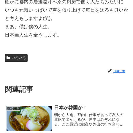
確かに都内の居酒屋汁べゑの厨房で働く人たちみたいに
いつも元気いっぱいで声を張り上げて毎日を送るも良いか
と考えもしますよ(笑)。
まあ、僕は僕の人生。
日本画人生を全うします。
いろいろ
buden
関連記事
日本か韓国か！
いろいろ
朝から大雨。都内に仕事があって友人の
運転で出かけるが、途中はみぞれにな
る。ここ最近は徹夜や外出の打ち合わせ
や教室が続きかなり疲れている。今日も