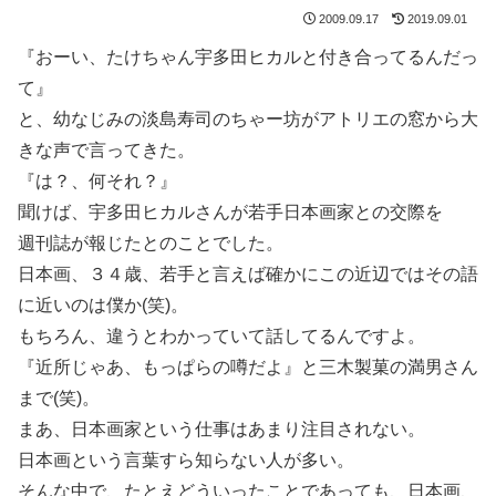
2009.09.17
2019.09.01
『おーい、たけちゃん宇多田ヒカルと付き合ってるんだっ
て』
と、幼なじみの淡島寿司のちゃー坊がアトリエの窓から大
きな声で言ってきた。
『は？、何それ？』
聞けば、宇多田ヒカルさんが若手日本画家との交際を
週刊誌が報じたとのことでした。
日本画、３４歳、若手と言えば確かにこの近辺ではその語
に近いのは僕か(笑)。
もちろん、違うとわかっていて話してるんですよ。
『近所じゃあ、もっぱらの噂だよ』と三木製菓の満男さん
まで(笑)。
まあ、日本画家という仕事はあまり注目されない。
日本画という言葉すら知らない人が多い。
そんな中で、たとえどういったことであっても、日本画、