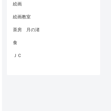
絵画
絵画教室
茶房 月の渚
食
ＪＣ