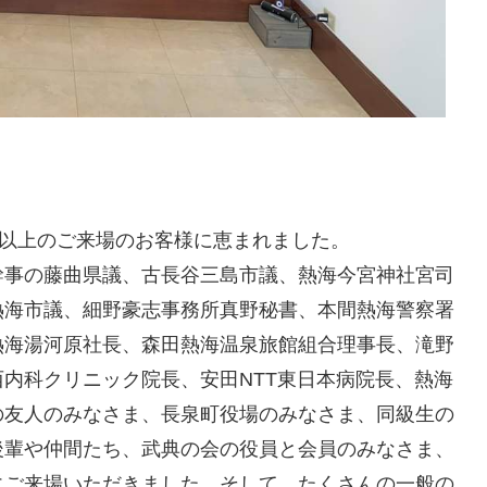
。
名以上のご来場のお客様に恵まれました。
幹事の藤曲県議、古長谷三島市議、熱海今宮神社宮司
熱海市議、細野豪志事務所真野秘書、本間熱海警察署
熱海湯河原社長、森田熱海温泉旅館組合理事長、滝野
内科クリニック院長、安田NTT東日本病院長、熱海
の友人のみなさま、長泉町役場のみなさま、同級生の
後輩や仲間たち、武典の会の役員と会員のみなさま、
にご来場いただきました。そして、たくさんの一般の