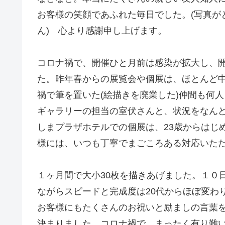
お客様の笑顔であふれた毎日でした。(写真が
ん) 心より感謝申し上げます。
コロナ禍で、開催ひと月前は感染が拡大し、
た。昨年春からの展覧会や個展は、ほとんど
禍で筆を置いた(絵描きを廃業した)仲間も何
ギャラリーの担当の室伏さんと、状況をなん
しまプラザホテルでの個展は、23歳からはじ
様には、いつも丁寧でまごころある対応いた
１ヶ月間で大小30枚を描きあげました。１０
ながらスピードと完成度は20代からほぼ変わ
お客様にもたくさんのお祝いと励ましの言葉
決まりました。コロナ禍で、まったく有り難