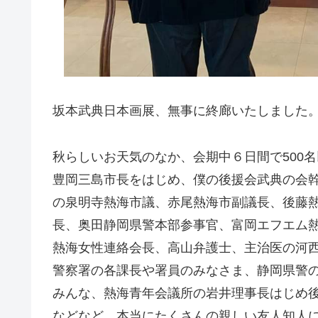
坂本武典日本画展、無事に終廊いたしました
秋らしいお天気のなか、会期中６日間で500
豊岡三島市長をはじめ、僕の後援会武典の会
の泉明寺熱海市議、赤尾熱海市副議長、後藤
長、奥田静岡県警本部参事官、富岡エフエム
熱海女性連絡会長、高山弁護士、主治医の河西
警察署の各課長や署員のみなさま、静岡県警
みんな、熱海青年会議所の岩井理事長はじめ
などなど。本当にたくさんの親しい友人知人