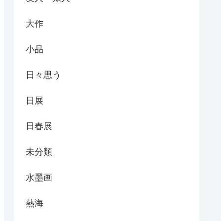
大作
小品
日々思う
日展
日春展
未分類
水墨画
熱海