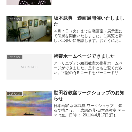
鴬の間にて坂本武典日本画展を開催たし
ます。新作ばかり１５点を展示いたしま
す。会期中は毎日会場におります。是非
ともご覧いただきたくご案...
坂本武典 遊画展開催いたしまし
ごあんない
た
４月７日（火）まで自宅画室・展示室に
て個展を開催いたしました。ご高覧と新
しい出会いに感謝します。お近くにお出
かけの際は画室にいつでもお出かけくだ
さい。常時、３０点ほど展示いたしてお
ります。
携帯ホームページできました
ごあんない
アトリエブデン絵画教室の携帯ホームペ
ージができました。是非ともご覧くださ
い。下記のＱＲコードをバーコードリー
ダーで読み込んでください。
世田谷教室ワークショップのお知
ごあんない
らせ
日本画家 坂本武典 ワークショップ 「鉱
石で描こう。」岩絵の具•日本画教室 テー
マは空。日時 ： 2011年4月17日(日)
13:00-17:00参加費 ： \7,900 ＊画材費 別
途 \4,500＊日本画材セットをお買い求
めご希望の方...