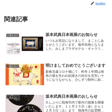
buden
関連記事
坂本武典日本画展のお知らせ
ごあんない
いつもお世話になりまして、まことにあ
りがとうございます。毎年恒例となりま
した、みしまプラザホテル・ギャラリー
プラザでの作品展のご案内です。今回は
「心にとまったものたち」として、熱海
の海、伊豆の風景、草花、ブタや猫、小
動物などと、来年の干支う...
明けましておめでとうございます
ごあんない
新春丑歳コロナ禍にて、昨年１年間は発
表の場を失われ絵描きの自分を見失いそ
うになりながらも、少しずつ制作に励み
ました。疫病退散を願いながら「アマビ
エ」の絵を制作し発表。4月には思いがけ
ず、日展理事会において日展会友に推挙
され就任いたしました。...
坂本武典日本画展のおしらせ
ごあんない
久しぶりに熱海市内で新作の個展を開催
いたします。１１月２５日（金）から１
２月３日（土）まで 熱海市の起雲閣・