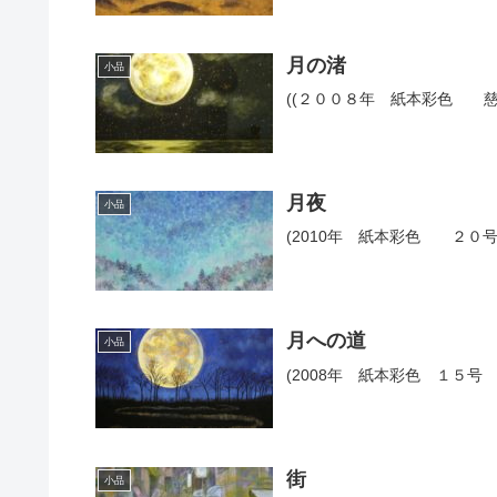
月の渚
小品
((２００８年 紙本彩色 慈
月夜
小品
(2010年 紙本彩色 ２
月への道
小品
(2008年 紙本彩色 １５
街
小品