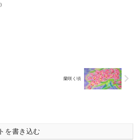
)
蘭咲く頃
トを書き込む