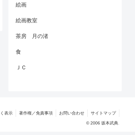
絵画
絵画教室
茶房 月の渚
食
ＪＣ
く表示
著作権／免責事項
お問い合わせ
サイトマップ
© 2006 坂本武典.