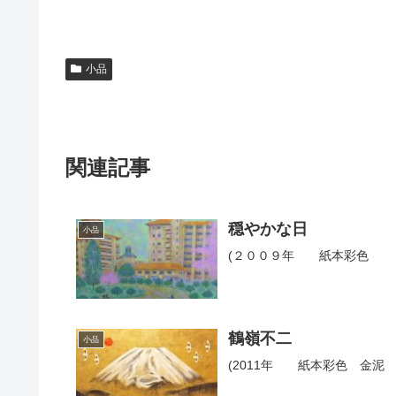
小品
関連記事
穏やかな日
小品
(２００９年 紙本彩色 
鶴嶺不二
小品
(2011年 紙本彩色 金