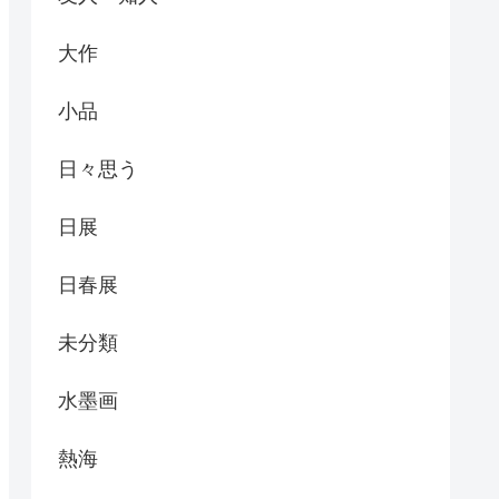
大作
小品
日々思う
日展
日春展
未分類
水墨画
熱海