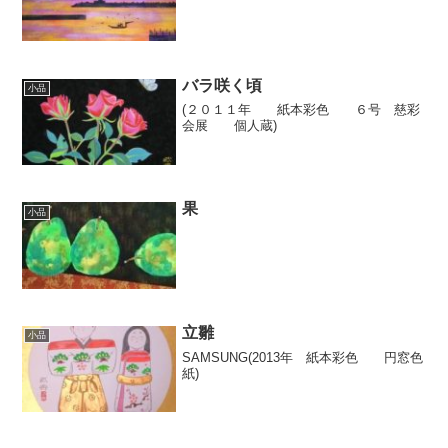
バラ咲く頃
小品
(２０１１年 紙本彩色 ６号 慈彩
会展 個人蔵)
果
小品
立雛
小品
SAMSUNG(2013年 紙本彩色 円窓色
紙)