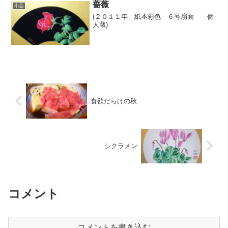
薔薇
小品
(２０１１年 紙本彩色 ６号扇面 個
人蔵)
食欲だらけの秋
シクラメン
コメント
コメントを書き込む