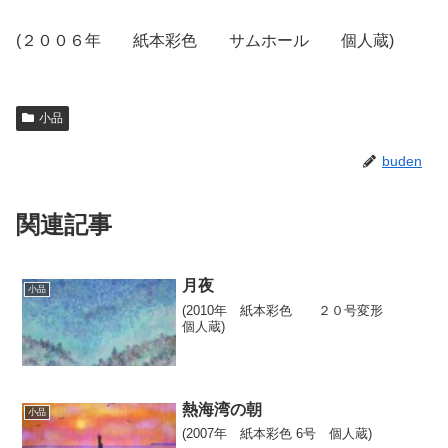
(２００６年 紙本彩色 サムホール 個人蔵)
小品
buden
関連記事
月夜
小品
(2010年 紙本彩色 ２０号変形
個人蔵)
熱海湾の朝
小品
(2007年 紙本彩色 6号 個人蔵)