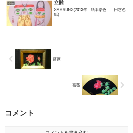
立雛
小品
SAMSUNG(2013年 紙本彩色 円窓色
紙)
薔薇
薔薇
コメント
コメントを書き込む