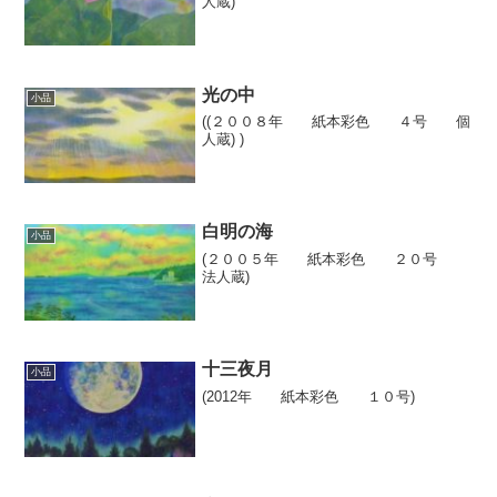
人蔵)
光の中
小品
((２００８年 紙本彩色 ４号 個
人蔵) )
白明の海
小品
(２００５年 紙本彩色 ２０号
法人蔵)
十三夜月
小品
(2012年 紙本彩色 １０号)