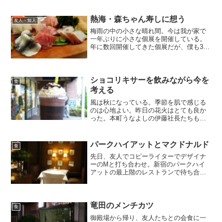
熱海・森ちゃん寿しに想う
友人・知人
梅雨の中の小さな晴れ間。今は我が家で
一年ぶりに小さな個展を開催している。
年に数回開催してきた個展だが、僕も39
歳となり今は制作の時間も体力も精一杯
で年に2度が限界と感じてきた。来年から
は個展は年に一度になることだろう。何
となく一年ぶりに個展...
ショコリキサーを飲みながら今を
食
考える
風は秋になっている。季節を肌で感じる
のは心地よい。昨日の花火はとても良か
った。本町うなよしの伊藤社長たちも大
満足で帰っていった。今日は午後はスタ
ッフのＫ君と御殿場アウトレットへ出か
ける。この数日、僕がゴディバのショコ
パークハイアットとマクドナルド
食
リキサーを飲みたいのを考...
先日、友人でコピーライターでデザイナ
ーのMと打ち合わせ。新宿のパークハイ
アットの最上階のレストランで待ち合わ
せた。Mも本当にホテルでの打ち合わせ
が好きな人だ。『坂本さん、今日は帝国
ホテルのバーで』とか『六本木のグラン
ドハイアットのカフェで』...
竜田のメンチカツ
食
御殿場から帰り、友人たちとの会食に一