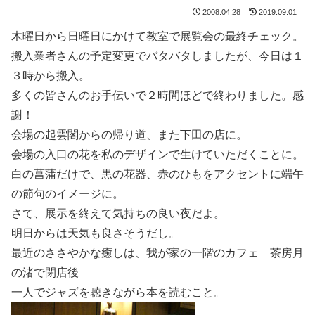
2008.04.28
2019.09.01
木曜日から日曜日にかけて教室で展覧会の最終チェック。
搬入業者さんの予定変更でバタバタしましたが、今日は１
３時から搬入。
多くの皆さんのお手伝いで２時間ほどで終わりました。感
謝！
会場の起雲閣からの帰り道、また下田の店に。
会場の入口の花を私のデザインで生けていただくことに。
白の菖蒲だけで、黒の花器、赤のひもをアクセントに端午
の節句のイメージに。
さて、展示を終えて気持ちの良い夜だよ。
明日からは天気も良さそうだし。
最近のささやかな癒しは、我が家の一階のカフェ 茶房月
の渚で閉店後
一人でジャズを聴きながら本を読むこと。