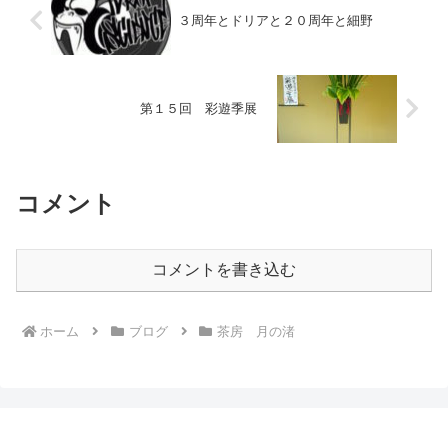
３周年とドリアと２０周年と細野
第１５回 彩遊季展
コメント
コメントを書き込む
ホーム
ブログ
茶房 月の渚