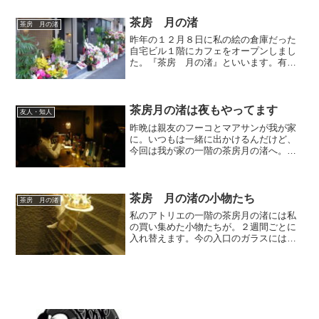
茶房 月の渚
茶房 月の渚
昨年の１２月８日に私の絵の倉庫だった
自宅ビル１階にカフェをオープンしまし
た。『茶房 月の渚』といいます。有難
いことにオープンの日は我が家の玄関は
お祝いの花で埋め尽くされました。友人
知人に感謝です。店の名前の由来は私が
最近、月をテーマに描くこ...
茶房月の渚は夜もやってます
友人・知人
昨晩は親友のフーコとマアサンが我が家
に。いつもは一緒に出かけるんだけど、
今回は我が家の一階の茶房月の渚へ。ご
存じのように、ここは昼は僕の母がラン
チやコーヒーを中心に営業してます。
で、実は１１月から夜はスタッフのカズ
ヤ君がこだわりのメニューと...
茶房 月の渚の小物たち
茶房 月の渚
私のアトリエの一階の茶房月の渚には私
の買い集めた小物たちが。２週間ごとに
入れ替えます。今の入口のガラスにはケ
ーキをもった妖精。なんか不思議な感じ
で良いでしょう。これと同じ作家の粘土
人形がもう一体。桜井さんという女性の
デザイナーの方の作品。素...