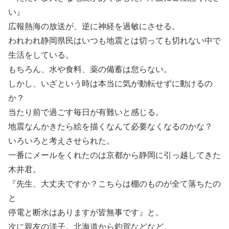
い』
広報熱海の放送が、逆に神経を過敏にさせる。
われわれ静岡県民はいつも地震とは切っても切れない中で
生活をしている。
もちろん、水や食料、薬の備蓄は怠らない。
しかし、いざという時は本当に気が動転せずに動けるの
か？
当たり前で過ごす毎日が有難いと感じる。
地震なんかきたら絵を描くなんて必要なくなるのかな？
いろいろと考えさせられた。
一番にメールをくれたのは京都から静岡に引っ越してきた
木井君。
『先生、大丈夫ですか？こちらは棚のものが全て落ちたの
と
停電と断水はありますが皆無事です』と。
次に親友の洋子。北海道から釣賀などなど。