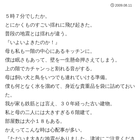
2009.08.11
５時７分でしたか。
とにかくものすごい揺れに飛び起きた。
普段の地震とは揺れが違う。
『いよいよきたのか！』
母も私も一階の中心にあるキッチンに。
僕は眠さもあって、壁を一生懸命押さえてしまう。
上の階でカチャンっと割れる音がする。
母は飼い犬と鳥をいつでも連れていける準備。
僕も何となく水を溜めて、身近な貴重品を袋に詰めておい
た。
我が家も鉄筋とは言え、３０年経った古い建物。
私と母の二人には大きすぎる６階建て。
部屋数は大小１８もある。
かえってこんな時は心配事が多い。
『ただいま大きな地震がありました。津波にご注意くださ