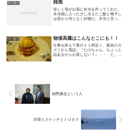
ね・・・。昨日の夜はささやかに誕...
雑感
日々思う
珍しく母がお昼に弁当を作ってくれた。
弁当箱に入った少し冷えたご飯と梅干し
は昔から何となく好物だ。弁当と言った
って、どこへ出かける訳でもなく自宅の
アトリエで食べる。我が家は一階で母が
カフェをやってるが、有難いことに毎日
満員で僕の分までは回って...
物価高騰はこんなとこにも！！
日々思う
仕事を終えて夜の１１時近く、親友のカ
ズミから電話。『たけちゃん、ちょっと
話あるからお茶しない？』・・・と。車
で港近くの某ファミレスへ。カズミから
は楽しい話が聞けました。しかし、いつ
もいろいろなアイデアを考えて面白い。
で！注文したキャラメルハ...
細野豪志という人
渋滞とスケッチとトロタク