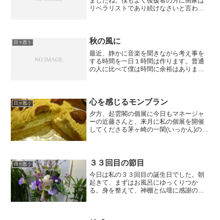
ましたね。僕もよく後援者の方に画家は
リベラリストであり続けなさいと言われ
ます。一定の政党を応援するのは仕事上
良くないと。確かに思いますよ。でも、
昔から芸術家と政治は切っても切れない
関係にありました。前にも...
秋の風に
日々思う
最近、静かに音楽を聞きながら考え事を
する時間を一日１時間は作ります。普通
の人に比べて僕は時間に余裕はあります
ね。特に今は自分にとって大切な時期な
んだと考えてます。だからこそ、考える
だけの時間を作っています。この頃、人
との別れ ということにつ...
心を感じるモンブラン
日々思う
夕方、起雲閣の個展に今日もマネージャ
ーの近藤さんと、来月に私の個展を開催
してくださる茅ヶ崎の一閑(いっかん)のオ
ーナー松田夫人が来場。松田夫人のご自
宅もギャラリー一閑も素晴らしいこだわ
りの数寄屋造り。５月にお伺いした時
も、その建築と調度品の...
３３回目の節目
日々思う
今日は私の３３回目の誕生日でした。朝
起きて、まずはお風呂にゆっくりつか
る。身を整えて、神棚と仏壇に感謝の拝
礼。中学時代、担任が確か３３歳くらい
でずいぶんオジサンだなぁって感じた。
そんな歳を過ぎてしまったのです