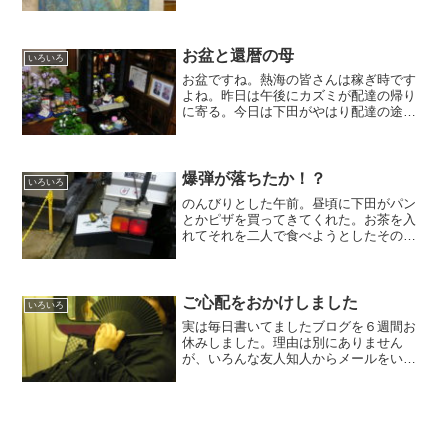
の良し悪しは解るのに自身の作品は盲目
だ。うーん、もう一息か。そう考えるう
ちに５時過ぎ。家康来熱４００年委員会
の食事会を兼ねた会合が５時半...
お盆と還暦の母
いろいろ
お盆ですね。熱海の皆さんは稼ぎ時です
よね。昨日は午後にカズミが配達の帰り
に寄る。今日は下田がやはり配達の途中
でアトリエに。『ここに来ると太っちゃ
うんだよねぇ』と二人とも。アトリエの
来客用の机には常にお菓子をいっぱい置
いておく。僕が食べるため...
爆弾が落ちたか！？
いろいろ
のんびりとした午前。昼頃に下田がパン
とかピザを買ってきてくれた。お茶を入
れてそれを二人で食べようとしたその時
だった・・・ドカーン！！！バリバ
リ！！！！！二階のアトリエの窓からも
砂煙が！いったい何が起こったのか！窓
を開けると驚きの光景が・・二...
ご心配をおかけしました
いろいろ
実は毎日書いてましたブログを６週間お
休みしました。理由は別にありません
が、いろんな友人知人からメールをいた
だきました。ありがとうございます。元
気ですよ。正直、かなり忙しかったので
す。あっちに行ったりこっちに行った
り・・・。あとはまあ、私の性...