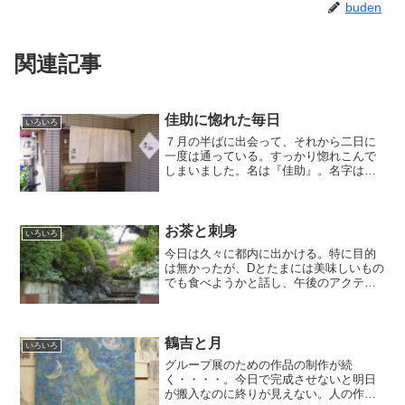
buden
関連記事
佳助に惚れた毎日
いろいろ
７月の半ばに出会って、それから二日に
一度は通っている。すっかり惚れこんで
しまいました。名は『佳助』。名字はあ
りません(笑)。佳助というのは我が家から
３軒目、歩いて２０秒の場所にできた和
食のお店です。Twitter見てる方はご承知
のように、今...
お茶と刺身
いろいろ
今日は久々に都内に出かける。特に目的
は無かったが、Dとたまには美味しいもの
でも食べようかと話し、午後のアクティ
ーに乗った。天気も良いので、のんびり
と東海道線に揺られるのは気持ちが良
い。『海が綺麗だなぁ』キラキラと輝く
海は何となく懐かしい気持...
鶴吉と月
いろいろ
グループ展のための作品の制作が続
く・・・・。今日で完成させないと明日
が搬入なのに終りが見えない。人の作品