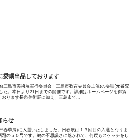
展に委嘱出品しております
(三島市美術展実行委員会・三島市教育委員会主催)の委嘱(元審査
した。本日より21日までの開催です。詳細はホームページを御覧
おります長泉美術展に加え、三島市で...
知らせ
画部春季展)に入選いたしました。日春展は１３回目の入選となりま
画題の５０号です。蛸の不思議さに魅かれて、何度もスケッチをし