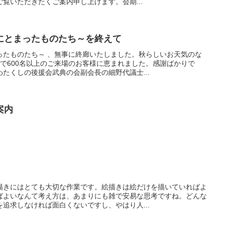
覧いただきたくご案内申し上げます。会期...
にとまったものたち～を終えて
ったものたち～ 、無事に終廊いたしました。秋らしいお天気のな
で600名以上のご来場のお客様に恵まれました。感謝ばかりで
たくしの後援会武典の会副会長の細野代議士...
案内
描きにはとても大切な作業です。絵描きは絵だけを描いていればよ
ばよいなんて考え方は、あまりにも雑で安易な思考ですね。どんな
追求しなければ面白くないですし、やはり人...