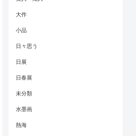
大作
小品
日々思う
日展
日春展
未分類
水墨画
熱海