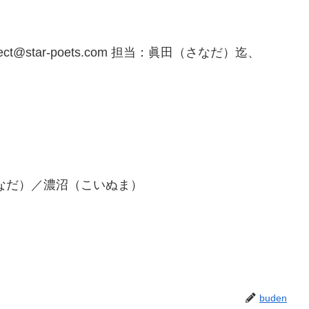
@star-poets.com 担当：眞田（さなだ）迄、
：眞田（さなだ）／濃沼（こいぬま）
buden