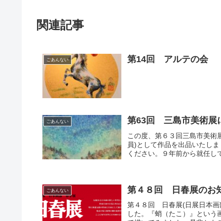
関連記事
第14回 アルテの会
ごあんない
第63回 三島市美術
ごあんない
この度、第６３回三島市美術展
員)として作品を出品いたしま
ください。９年前から就任して
第４８回 日春展のお
ごあんない
第４８回 日春展(日展日本
した。『蛸（たこ）』という