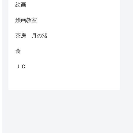
絵画
絵画教室
茶房 月の渚
食
ＪＣ