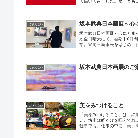
て描いてみました。是非ともご
坂本武典日本画展～心
ごあんない
坂本武典日本画展～心にとま
か全日晴天にて、会期中6日間
す。豊岡三島市長をはじめ、わ
坂本武典日本画展のご
ごあんない
美をみつけること
ごあんない
「美をみつけること」は、絵
い、坊主は経だけを唱えてれ
仕事でも、仕事の中に「美」を