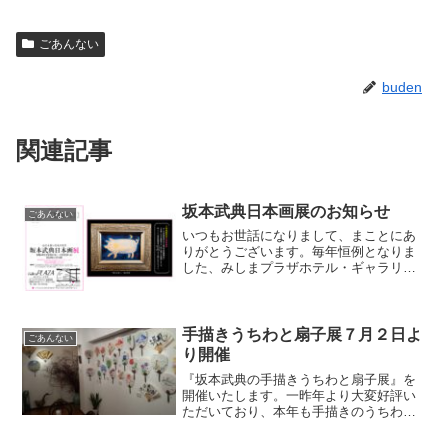
ごあんない
buden
関連記事
坂本武典日本画展のお知らせ
ごあんない
いつもお世話になりまして、まことにあ
りがとうございます。毎年恒例となりま
した、みしまプラザホテル・ギャラリー
プラザでの作品展のご案内です。今回は
「心にとまったものたち」として、熱海
の海、伊豆の風景、草花、ブタや猫、小
動物などと、来年の干支う...
手描きうちわと扇子展７月２日よ
ごあんない
り開催
『坂本武典の手描きうちわと扇子展』を
開催いたします。一昨年より大変好評い
ただいており、本年も手描きのうちわや
扇子の展覧会を普段は公開しない画室と
展示室で開催いたします。夏らしいモテ