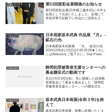
ィーフの金魚やスイカ、朝顔などを中心
第53回慈彩会展開催のお知らせ
ごあんない
に富士山や風景などを描い...
第53回慈彩会展(日本橋三越本店)に今年も
会員として出品いたしました。会場にて
常陸宮華子妃殿下に作品のご説明をさせ
ていただきました。作品の売り上げは全
額、東日本大震災復興支援のために寄付
いたしました。7月20日(水)から25日(月)
日本橋三...
日本画家坂本武典 作品展 『月』 -
ごあんない
鉱石の光-
日本画家坂本武典展 「月」- 鉱石の光
2010/12/8(水)-12(日)12:00-20:00★くわし
くはWebsiteをご覧下さい。Star Poets
Gallery / Star Poets Collectスターポエッ
ツギャラリー／...
静岡犯罪被害者支援センターへの
ごあんない
募金贈呈式の動画です
先日の5月19日(水)、先に開催した絵画教
室展覧会にて募金を集めました「静岡犯
罪被害者支援センター」への贈呈式を、
熱海警察署長をはじめ、署員の皆様の前
にて。静岡市から、センターの事務局長
がおみえになりました。地元三社の新聞
坂本武典日本画展(令和３年)を終
ごあんない
社をはじめ、SBS...
えて
坂本武典日本画展、無事に終廊いたしま