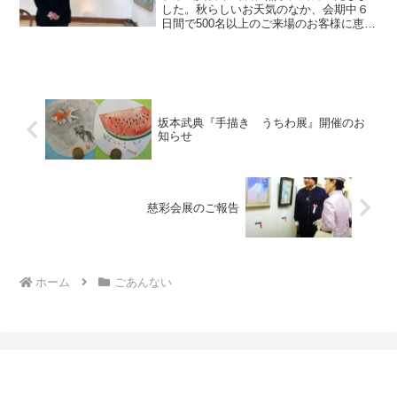
した。秋らしいお天気のなか、会期中６
日間で500名以上のご来場のお客様に恵ま
れました。豊岡三島市長をはじめ、僕の
後援会武典の会幹事の藤曲県議、古長谷
三島市議、熱海今宮神社宮司の泉明寺熱
海市議、赤尾熱海市副...
坂本武典『手描き うちわ展』開催のお
知らせ
慈彩会展のご報告
ホーム
ごあんない